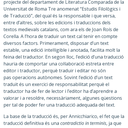
projecte del departament de Literatura Comparada de la
Universitat de Roma Tre anomenat “Estudis Filològics i
de Traducció”, del qual és la responsable i que versa,
entre d’altres, sobre les edicions i traduccions dels
textos medievals catalans, com ara els de Joan Roís de
Corella. A l’hora de traduir un text cal tenir en compte
diversos factors. Primerament, disposar d’un text
estable, una edició intel·ligible i anotada, facilita molt la
feina del traductor. En segon lloc, l’edició d’una traducció
hauria de comportar una col·laboració estreta entre
editor i traductor, perquè traduir i editar no són
pas operacions autònomes. Sovint l’edició d’un text
traduït és un exercici de responsabilitat perquè el
traductor ha de fer de lector i l’editor ha d’aprendre a
valorar i a resoldre, necessàriament, algunes qüestions
per tal de poder fer una traducció adequada del text.
La base de la traducció és, per Annicchiarico, el fet que la
traducció definitiva és una
contradictio in terminis
, ja que