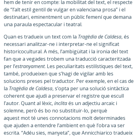
hem de tenir en compte: la mobilitat del text, el respecte
de “l’alt estil gentil de vulgar en valenciana prosa” i el
destinatari, eminentment un públic femení que demana
una paraula espectacular i teatral.
Quan es tradueix un text com la
Tragèdia de Caldesa
, és
necessari analitzar-ne i interpretar-ne el significat
historicocultural. A més, l’ambigüitat i la ironia del text
fan que a vegades trobem una traducció caracteritzada
per l’
estranyament
. Les peculiaritats estilístiques del text,
també, produeixen que s’hagi de vigilar amb les
solucions preses pel traductor. Per exemple, en el cas de
la
Tragèdia de Caldesa
, s’opta per una solució sintàctica
coherent que ajudi a preservar el registre que escull
l’autor. Quant al lèxic,
ínclita
és un adjectiu arcaic i
solemne, però és bo no substituir-lo, perquè
aquest mot té unes connotacions molt determinades
que ajuden a entendre l’ambient en què l’obra va ser
escrita. “Adéu sies, manyeta”, que Annicchiarico tradueix