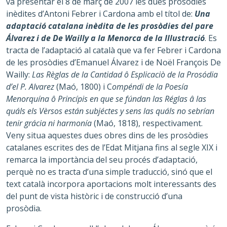
va presentar el 8 de març de 2007 les dues prosòdies
inèdites d’Antoni Febrer i Cardona amb el títol de:
Una
adaptació catalana inèdita de les prosòdies del pare
Álvarez i de De Wailly a la Menorca de la Illustració
. Es
tracta de l’adaptació al català que va fer Febrer i Cardona
de les prosòdies d’Emanuel Álvarez i de Noël François De
Wailly:
Las Règlas de la Cantidad ô Esplicaciò de la Prosódia
d’el P. Alvarez
(Maó, 1800) i C
ompéndi de la Poesía
Menorquína ô Princípis en que se fúndan las Réglas â las
quáls els Vèrsos están subjéctes y sens las quáls no sebrían
tenir grácia ni harmonía
(Maó, 1818), respectivament.
Veny situa aquestes dues obres dins de les prosòdies
catalanes escrites des de l’Edat Mitjana fins al segle XIX i
remarca la importància del seu procés d’adaptació,
perquè no es tracta d’una simple traducció, sinó que el
text català incorpora aportacions molt interessants des
del punt de vista històric i de construcció d’una
prosòdia.