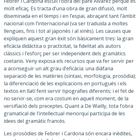
Febrer i Cardona escull l’obra del pare Álvarez perquè és
molt eficaç. Es tracta d’una obra de gran difusió, molt
diseminada en el temps i en l’espai, abraçant tant l’àmbit
nacional com l’internacional (va ser traduïda a moltes
llengües, fins i tot al japonès i al xinès). Les causes que
expliquen aquest gran èxit són bàsicament tres: la gran
eficàcia didàctica o practicitat, la fidelitat als autors
clàssics i l’esforç per ser independent dels gramàtics
coetanis. Veny exposa els recursos que va fer servir per
a aconseguir un alt grau d’eficàcia: una diàfana
separació de les matèries (sintaxi, morfologia, prosòdia);
la diferenciació de les explicacions en portugués i els
textos en llatí fent servir tipografies diferents; i el fet de
no servir-se, com era costum en aquell moment, de la
versifiació dels preceptes. Quant a De Wailly, tota l’obra
gramatical de l’intellectual menorquí participa de les
idees del gramàtic francès.
Les prosòdies de Febrer i Cardona són encara inèdites,