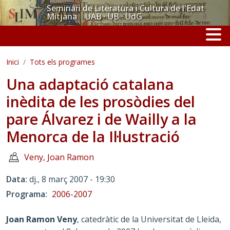
Vés al contingut
Seminari de Literatura i Cultura de l'Edat
Mitjana UAB · UB · UdG
Inici
Tots els programes
Una adaptació catalana
inèdita de les prosòdies del
pare Álvarez i de Wailly a la
Menorca de la Il·lustració
Veny, Joan Ramon
Data
dj., 8 març 2007 - 19:30
Programa
2006-2007
Joan Ramon Veny
, catedràtic de la Universitat de Lleida,