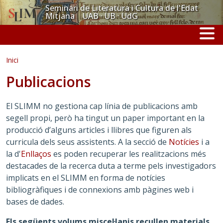
Vés al contingut
Seminari de Literatura i Cultura de l'Edat
Mitjana UAB · UB · UdG
Inici
Publicacions
El SLIMM no gestiona cap línia de publicacions amb
segell propi, però ha tingut un paper important en la
producció d’alguns articles i llibres que figuren als
curricula dels seus assistents. A la secció de
Notícies
i a
la d'
Enllaços
es poden recuperar les realitzacions més
destacades de la recerca duta a terme pels investigadors
implicats en el SLIMM en forma de notícies
bibliogràfiques i de connexions amb pàgines web i
bases de dades.
Els següents volums miscel·lanis recullen materials