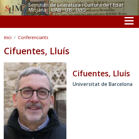
Vés al contingut
Seminari de Literatura i Cultura de l'Edat
Mitjana UAB · UB · UdG
Inici
Conferenciants
Cifuentes, Lluís
Cifuentes, Lluís
Universitat de Barcelona