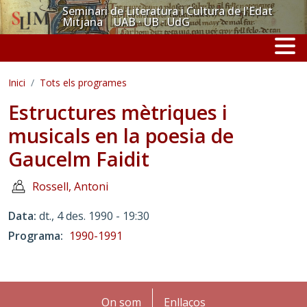
Vés al contingut
Seminari de Literatura i Cultura de l'Edat
Mitjana UAB · UB · UdG
Inici
Tots els programes
Estructures mètriques i
musicals en la poesia de
Gaucelm Faidit
Rossell, Antoni
Data
dt., 4 des. 1990 - 19:30
Programa
1990-1991
Peu
On som
Enllaços