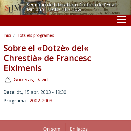
Vés al contingut
Seminari de Literatura i Cultura de l'Edat
Mitjana UAB · UB · UdG
Inici
Tots els programes
Sobre el «Dotzè» del«
Chrestià» de Francesc
Eiximenis
Guixeras, David
Data
dt., 15 abr. 2003 - 19:30
Programa
2002-2003
Peu
On som
Enllaços