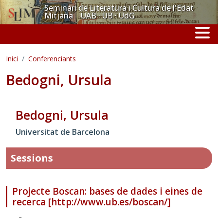
Vés al contingut
Seminari de Literatura i Cultura de l'Edat
Mitjana UAB · UB · UdG
Inici
Conferenciants
Bedogni, Ursula
Bedogni, Ursula
Universitat de Barcelona
Sessions
Projecte Boscan: bases de dades i eines de
recerca [http://www.ub.es/boscan/]