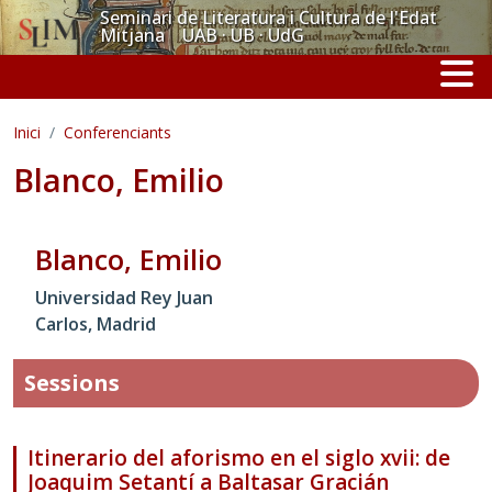
Vés al contingut
Seminari de Literatura i Cultura de l'Edat
Mitjana UAB · UB · UdG
Inici
Conferenciants
Blanco, Emilio
Blanco, Emilio
Universidad Rey Juan
Carlos, Madrid
Sessions
Itinerario del aforismo en el siglo xvii: de
Joaquim Setantí a Baltasar Gracián