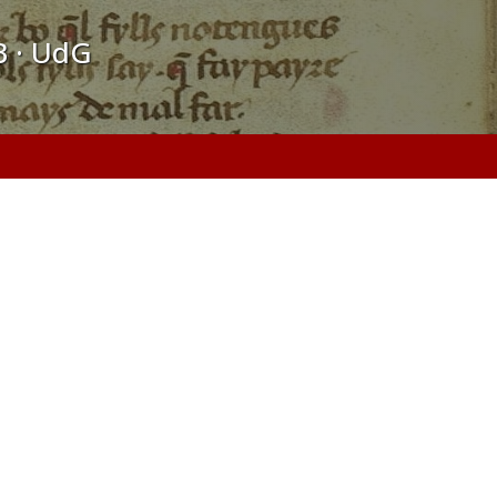
B · UdG