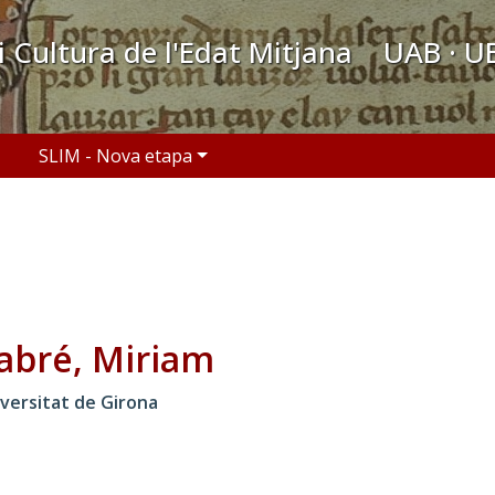
 i Cultura de l'Edat Mitjana UAB · U
SLIM - Nova etapa
abré, Miriam
versitat de Girona