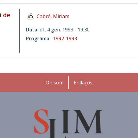
í de
Cabré, Miriam
Data
dl., 4 gen. 1993 - 19:30
Programa
1992-1993
Peu
On som
Enllaços