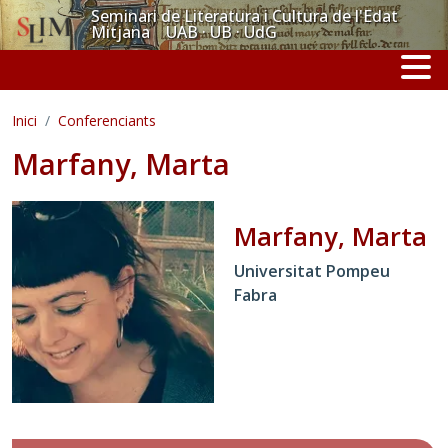
Vés al contingut
Seminari de Literatura i Cultura de l'Edat
Mitjana UAB · UB · UdG
Inici
Conferenciants
Marfany, Marta
Marfany, Marta
Universitat Pompeu
Fabra