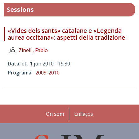
Sessions
«Vides dels sants» catalane e «Legenda
aurea occitana»: aspetti della tradizione
Zinelli, Fabio
Data
dt., 1 jun 2010 - 19:30
Programa
2009-2010
Peu
On som
Enllaços