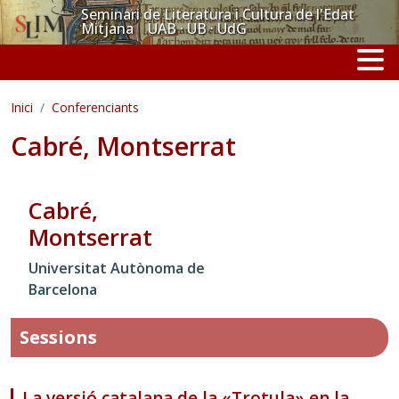
Vés al contingut
Seminari de Literatura i Cultura de l'Edat
Mitjana UAB · UB · UdG
Inici
Conferenciants
Cabré, Montserrat
Cabré,
Montserrat
Universitat Autònoma de
Barcelona
Sessions
La versió catalana de la «Trotula» en la