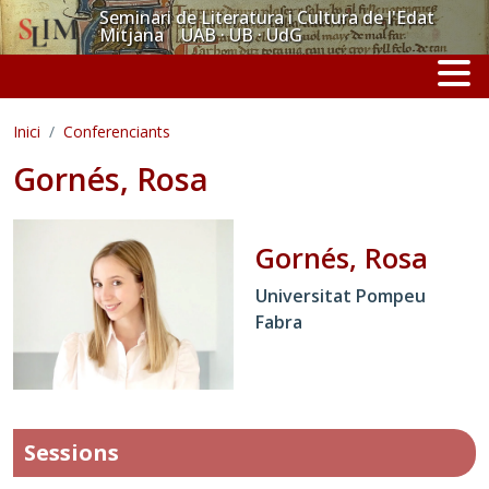
Vés al contingut
Seminari de Literatura i Cultura de l'Edat
Mitjana UAB · UB · UdG
Inici
Conferenciants
Gornés, Rosa
Gornés, Rosa
Universitat Pompeu
Fabra
Sessions