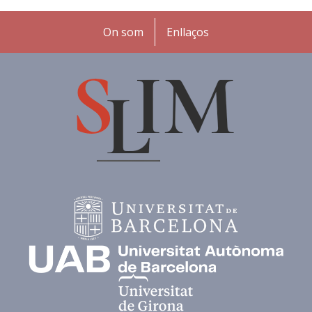
Peu
On som
Enllaços