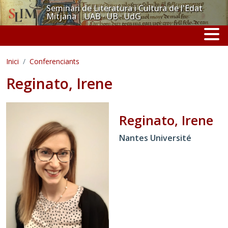
Vés al contingut
Seminari de Literatura i Cultura de l'Edat
Mitjana UAB · UB · UdG
Inici
Conferenciants
Reginato, Irene
Reginato, Irene
Nantes Université