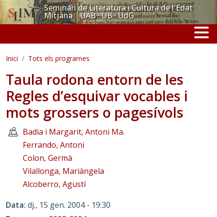
Vés al contingut
Seminari de Literatura i Cultura de l'Edat
Mitjana UAB · UB · UdG
Inici
Tots els programes
Taula rodona entorn de les
Regles d’esquivar vocables i
mots grossers o pagesívols
Badia i Margarit, Antoni Ma.
Ferrando, Antoni
Colon, Germà
Vilallonga, Mariàngela
Alcoberro, Agustí
Data
dj., 15 gen. 2004 - 19:30