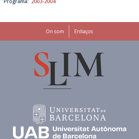
Programa
2003-2004
Peu
On som
Enllaços