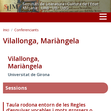
Vés al contingut
Seminari de Literatura i Cultura de l'Edat
Mitjana UAB · UB · UdG
Inici
Conferenciants
Vilallonga, Mariàngela
Vilallonga,
Mariàngela
Universitat de Girona
Sessions
Taula rodona entorn de les Regles
d’esquivar vocables i mots grossers o