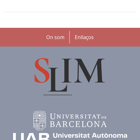
Peu
On som
Enllaços