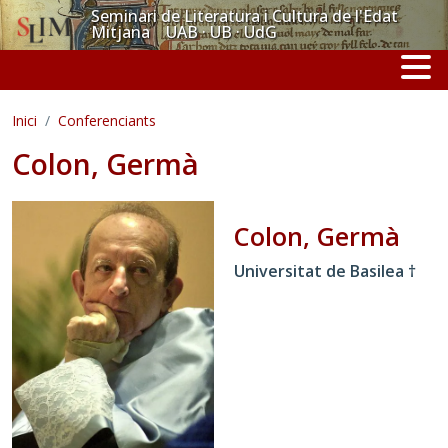
Vés al contingut
Seminari de Literatura i Cultura de l'Edat
Mitjana UAB · UB · UdG
Inici
Conferenciants
Colon, Germà
Colon, Germà
Universitat de Basilea †