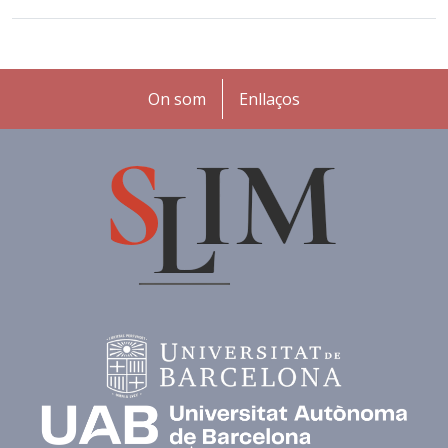
Peu
On som
Enllaços